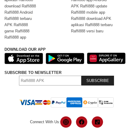
download Raffi888
APK Raffi888 update
Raffi888 Android
Raffi888 mobile app
Raffi888 terbaru
Raffi888 download APK
APK Raffi888
aplikasi Raffi888 terbaru
game Raffi888
Raffi888 versi baru
Raffi888 app
DOWNLOAD OUR APP
SUBSCRIBE TO NEWSLETTER
SUBSCRIBE
Connect With Us: