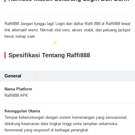
Raffi888 Jangan tunggu lagi! Login dan daftar Raffi 888 di Raffi888 lewat
link alternatif resmi. Nikmati slot seru, akses stabil, dan peluang jackpot
besar setiap saat.
Spesifikasi Tentang Raffi888
General
Nama Platform
Raffi888 APK
Keunggulan Utama
Tempat keberuntungan dengan sistem kemenangan yang sensasional,
didukung keamanan data tingkat tinggi serta tampilan antarmuka
fenomenal yang responsif di berbagai perangkat.