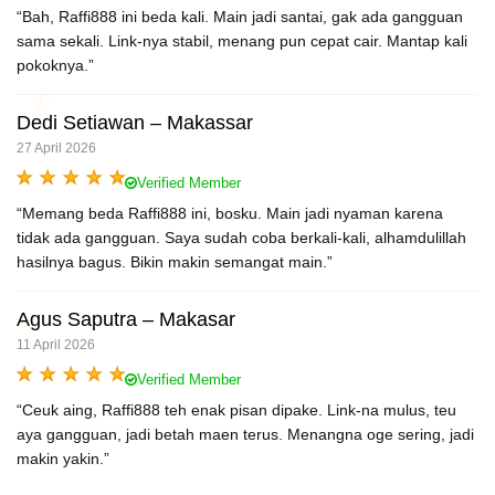
“Bah, Raffi888 ini beda kali. Main jadi santai, gak ada gangguan
sama sekali. Link-nya stabil, menang pun cepat cair. Mantap kali
pokoknya.”
Dedi Setiawan – Makassar
27 April 2026
Verified Member
“Memang beda Raffi888 ini, bosku. Main jadi nyaman karena
tidak ada gangguan. Saya sudah coba berkali-kali, alhamdulillah
hasilnya bagus. Bikin makin semangat main.”
Agus Saputra – Makasar
11 April 2026
Verified Member
“Ceuk aing, Raffi888 teh enak pisan dipake. Link-na mulus, teu
aya gangguan, jadi betah maen terus. Menangna oge sering, jadi
makin yakin.”