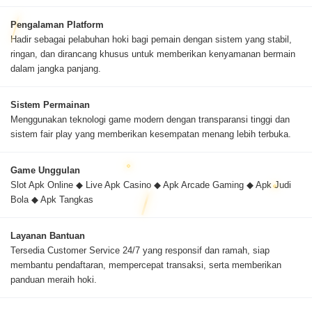
Pengalaman Platform
Hadir sebagai pelabuhan hoki bagi pemain dengan sistem yang stabil,
ringan, dan dirancang khusus untuk memberikan kenyamanan bermain
dalam jangka panjang.
Sistem Permainan
Menggunakan teknologi game modern dengan transparansi tinggi dan
sistem fair play yang memberikan kesempatan menang lebih terbuka.
Game Unggulan
Slot Apk Online ◆ Live Apk Casino ◆ Apk Arcade Gaming ◆ Apk Judi
Bola ◆ Apk Tangkas
Layanan Bantuan
Tersedia Customer Service 24/7 yang responsif dan ramah, siap
membantu pendaftaran, mempercepat transaksi, serta memberikan
panduan meraih hoki.