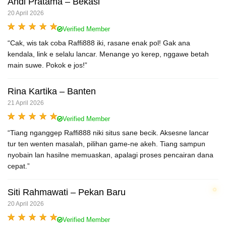
Andi Pratama – Bekasi
20 April 2026
Verified Member
“Cak, wis tak coba Raffi888 iki, rasane enak pol! Gak ana
kendala, link e selalu lancar. Menange yo kerep, nggawe betah
main suwe. Pokok e jos!”
Rina Kartika – Banten
21 April 2026
Verified Member
“Tiang nganggep Raffi888 niki situs sane becik. Aksesne lancar
tur ten wenten masalah, pilihan game-ne akeh. Tiang sampun
nyobain lan hasilne memuaskan, apalagi proses pencairan dana
cepat.”
Siti Rahmawati – Pekan Baru
20 April 2026
Verified Member